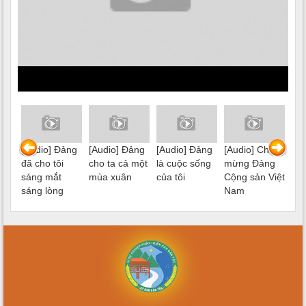
 cờ
[Audio] Đảng
[Audio] Đảng
[Audio] Đảng
[Audio] Chào
[Au
đã cho tôi
cho ta cả một
là cuộc sống
mừng Đảng
Đả
sáng mắt
mùa xuân
của tôi
Cộng sản Việt
sáng lòng
Nam