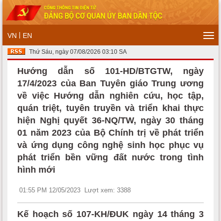
|
VN
EN
Tog
navi
Thứ Sáu, ngày 07/08/2026 03:10 SA
Hướng dẫn số 101-HD/BTGTW, ngày
17/4/2023 của Ban Tuyên giáo Trung ương
về việc Hướng dẫn nghiên cứu, học tập,
quán triệt, tuyên truyền và triển khai thực
hiện Nghị quyết 36-NQ/TW, ngày 30 tháng
01 năm 2023 của Bộ Chính trị về phát triển
và ứng dụng công nghệ sinh học phục vụ
phát triển bền vững đất nước trong tình
hình mới
01:55 PM 12/05/2023
Lượt xem: 3388
Kế hoạch số 107-KH/ĐUK ngày 14 tháng 3