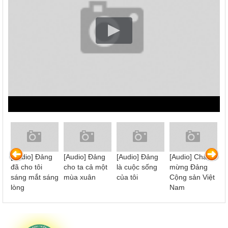
ờ
[Audio] Đảng
[Audio] Đảng
[Audio] Đảng
[Audio] Chào
[
đã cho tôi
cho ta cả một
là cuộc sống
mừng Đảng
Đ
sáng mắt sáng
mùa xuân
của tôi
Cộng sản Việt
lòng
Nam