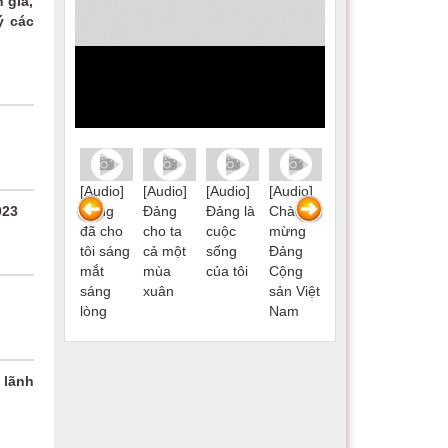
 giá,
ý các
[Audio]
[Audio]
[Audio]
[Audio]
[Audio]
[Audio]
[Audio]
Lá cờ
Đảng
Đảng
Đảng là
Chào
Lá cờ
Đảng
023
Đảng
đã cho
cho ta
cuộc
mừng
Đảng
đã cho
tôi sáng
cả một
sống
Đảng
tôi sáng
mắt
mùa
của tôi
Cộng
mắt
t
sáng
xuân
sản Việt
sáng
lòng
Nam
lòng
 lãnh