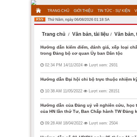
TRANG CHỦ
GIỚI THIỆU
TIN TỨC - SỰ KIỆN
V
Thứ Năm, ngày 06/08/2026 01:18 SA
Trang chủ
Văn bản, tài liệu
Văn bản, 
Hướng dẫn kiểm điểm, đánh giá, xếp loại ch
trong Đảng bộ cơ quan Ủy ban Dân tộc
02:34 PM 14/11/2024
Lượt xem: 2931
Hướng dẫn Đại hội chi bộ trực thuộc nhiệm kỳ
10:38 AM 11/05/2022
Lượt xem: 28151
Hướng dẫn của Đảng uỷ về nghiên cứu, học tập
của HN lần thứ Tư, Ban Chấp hành TW Đảng k
09:28 AM 18/04/2022
Lượt xem: 2504