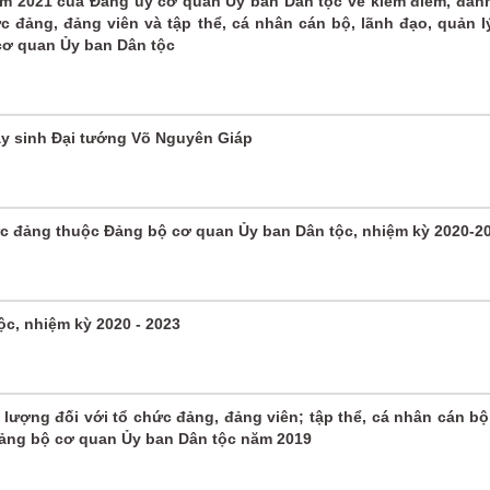
 2021 của Đảng ủy cơ quan Ủy ban Dân tộc về kiểm điểm, đánh
c đảng, đảng viên và tập thể, cá nhân cán bộ, lãnh đạo, quản l
cơ quan Ủy ban Dân tộc
y sinh Đại tướng Võ Nguyên Giáp
[Audio]
[Audio]
[Audio]
Đảng
Đảng là
Chào
ức đảng thuộc Đảng bộ cơ quan Ủy ban Dân tộc, nhiệm kỳ 2020-2
cho ta
cuộc
mừng
cả một
sống
Đảng
mùa
của tôi
Cộng
xuân
sản Việ
c, nhiệm kỳ 2020 - 2023
Nam
 lượng đối với tổ chức đảng, đảng viên; tập thể, cá nhân cán bộ
Đảng bộ cơ quan Ủy ban Dân tộc năm 2019