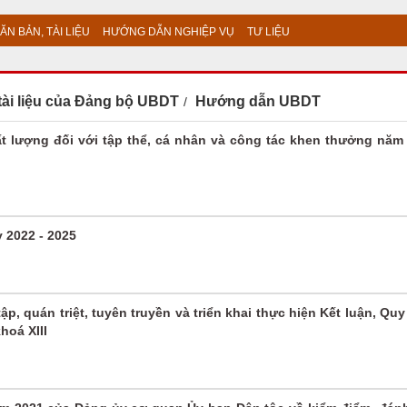
ĂN BẢN, TÀI LIỆU
HƯỚNG DẪN NGHIỆP VỤ
TƯ LIỆU
tài liệu của Đảng bộ UBDT
Hướng dẫn UBDT
ất lượng đối với tập thể, cá nhân và công tác khen thưởng năm
 2022 - 2025
, quán triệt, tuyên truyền và triển khai thực hiện Kết luận, Quy
hoá XIII