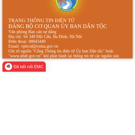
TRANG THÔNG TIN ĐIỆN TỬ
ĐẢNG BỘ CƠ QUAN ỦY BAN DÂN TỘC
Văn phòng Ban cán sự đảng
Địa chỉ: Số 349 Đội Cấn, Ba Đình, Hà Nội
Điện thoại: 08043449
Email: vpbcsd@cema.gov.vn
Ghi rõ nguồn "Cổng Thông tin điện tử Ủy ban Dân tộc" hoặc
"www.ubdt.gov.vn" khi phát hành lại thông tin từ các nguồn này.
Đã kết nối EMC