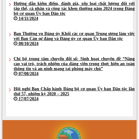
Hướng dẫn kiểm điểm, đánh giá, xếp loại chất lượng đối với
tập thể, cá nhân và công tác khen thưởng năm 2024 trong Đảng
bộ cơ quan Ủy ban Dân tộc
14/11/2024
Ban Thường vụ Đảng ủy Khối các cơ quan Trung ương làm việc
với Ban Cán sự đảng và Đảng ủy cơ quan Ủy ban Dân tộc
08/10/2024
Chi bộ trung tâm chuyển đổi số: Sinh hoạt chuyên đề “Nâng
cao vai trò, trách nhiệm của đảng viên trong thực hiện an toàn
thông tin và an ninh mạng tại phòng máy chủ”
07/08/2024
Hội nghị Ban Chấp hành Đảng bộ cơ quan Ủy ban Dân tộc lần
thứ 57, nhiệm kỳ 2020 – 2025
17/07/2024