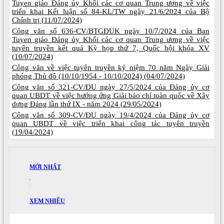
Tuyen giáo Đảng ủy Khối các cơ quan Trung ương về việc
triển khai Kết luận số 84-KL/TW ngày 21/6/2024 của Bộ
Chính trị (
11/07/2024)
Công văn số 636-CV/BTGĐUK ngày 10/7/2024 của Ban
Tuyen giáo Đảng ủy Khối các cơ quan Trung ương về việc
tuyên truyền kết quả Kỳ họp thứ 7, Quốc hội khóa XV
(
10/07/2024)
Công văn về việc tuyên truyền kỷ niệm 70 năm Ngày Giải
phóng Thủ đô (10/10/1954 - 10/10/2024) (
04/07/2024)
Công văn số 321-CV/ĐU ngày 27/5/2024 của Đảng ủy cơ
quan UBDT về việc hưởng ứng Giải báo chí toàn quốc về Xây
dựng Đảng lần thứ IX - năm 2024 (
29/05/2024)
Công văn số 309-CV/ĐU ngày 19/4/2024 của Đảng ủy cơ
quan UBDT về việc triển khai công tác tuyên truyền
(
19/04/2024)
MỚI NHẤT
XEM NHIỀU