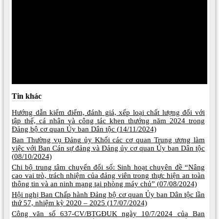
Tin khác
Hướng dẫn kiểm điểm, đánh giá, xếp loại chất lượng đối với
tập thể, cá nhân và công tác khen thưởng năm 2024 trong
Đảng bộ cơ quan Ủy ban Dân tộc (
14/11/2024)
Ban Thường vụ Đảng ủy Khối các cơ quan Trung ương làm
việc với Ban Cán sự đảng và Đảng ủy cơ quan Ủy ban Dân tộc
(
08/10/2024)
Chi bộ trung tâm chuyển đổi số: Sinh hoạt chuyên đề “Nâng
cao vai trò, trách nhiệm của đảng viên trong thực hiện an toàn
thông tin và an ninh mạng tại phòng máy chủ” (
07/08/2024)
Hội nghị Ban Chấp hành Đảng bộ cơ quan Ủy ban Dân tộc lần
thứ 57, nhiệm kỳ 2020 – 2025 (
17/07/2024)
Công văn số 637-CV/BTGĐUK ngày 10/7/2024 của Ban