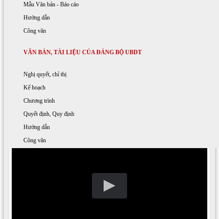
Tư liệu
Học tập và làm theo tấm gương đạo đức Hồ Chí Minh
Quyết định - Quy định
Mẫu Văn bản - Báo cáo
Danh sách các bài hát của Đảng
Hướng dẫn
Công văn
[Audio] Đảng là cuộc sống của tôi
VĂN BẢN, TÀI LIỆU CỦA ĐẢNG BỘ UBDT
09:55 AM 17/11/2020
|
Lượt xem: 3732
In bài viết
|
A-
A+
Nghị quyết, chỉ thị
Kế hoạch
Chương trình
Quyết định, Quy định
Hướng dẫn
Công văn