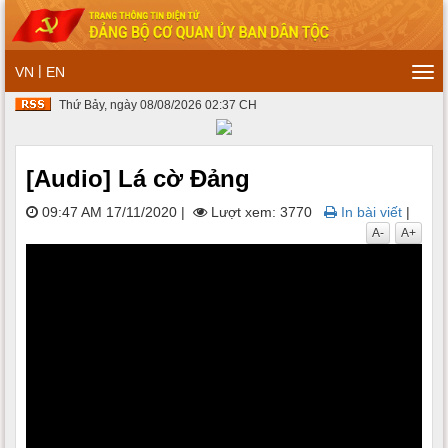
|
VN
EN
Tog
navi
Thứ Bảy, ngày 08/08/2026 02:37 CH
[Audio] Lá cờ Đảng
09:47 AM 17/11/2020
|
Lượt xem: 3770
In bài viết
|
A-
A+