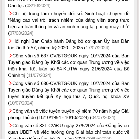
Dân tộc (
08/10/2024)
Chi bộ trung tâm chuyển đổi số: Sinh hoạt chuyên đề
“Nâng cao vai trò, trách nhiệm của đảng viên trong thực
hiện an toàn thông tin và an ninh mạng tại phòng máy chủ”
(
07/08/2024)
Hội nghị Ban Chấp hành Đảng bộ cơ quan Ủy ban Dân
tộc lần thứ 57, nhiệm kỳ 2020 – 2025 (
17/07/2024)
Công văn số 637-CV/BTGĐUK ngày 10/7/2024 của Ban
Tuyen giáo Đảng ủy Khối các cơ quan Trung ương về việc
triển khai Kết luận số 84-KL/TW ngày 21/6/2024 của Bộ
Chính trị (
11/07/2024)
Công văn số 636-CV/BTGĐUK ngày 10/7/2024 của Ban
Tuyen giáo Đảng ủy Khối các cơ quan Trung ương về việc
tuyên truyền kết quả Kỳ họp thứ 7, Quốc hội khóa XV
(
10/07/2024)
Công văn về việc tuyên truyền kỷ niệm 70 năm Ngày Giải
phóng Thủ đô (10/10/1954 - 10/10/2024) (
04/07/2024)
Công văn số 321-CV/ĐU ngày 27/5/2024 của Đảng ủy cơ
quan UBDT về việc hưởng ứng Giải báo chí toàn quốc về
Xây dựng Đảng lần thứ IX - năm 2024 (
29/05/2024)