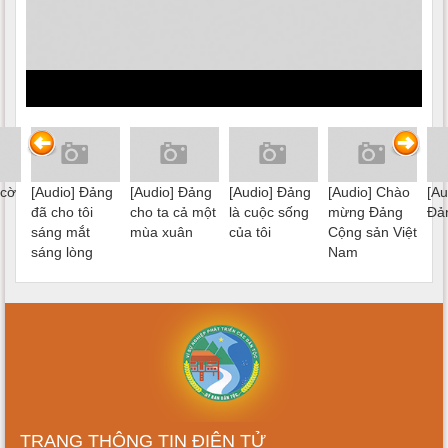
 cờ
[Audio] Đảng
[Audio] Đảng
[Audio] Đảng
[Audio] Chào
[Au
đã cho tôi
cho ta cả một
là cuộc sống
mừng Đảng
Đả
sáng mắt
mùa xuân
của tôi
Cộng sản Việt
sáng lòng
Nam
TRANG THÔNG TIN ĐIỆN TỬ