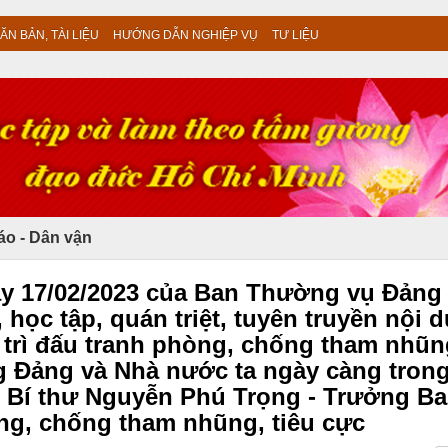
ĂN BẢN, TÀI LIỆU
HƯỚNG DẪN NGHIỆP VỤ
TƯ LIỆU
áo - Dân vận
y 17/02/2023 của Ban Thường vụ Đảng
 học tập, quán triệt, tuyên truyền nội 
 trì đấu tranh phòng, chống tham nhũn
g Đảng và Nhà nước ta ngày càng tron
 Bí thư Nguyễn Phú Trọng - Trưởng B
ng, chống tham nhũng, tiêu cực