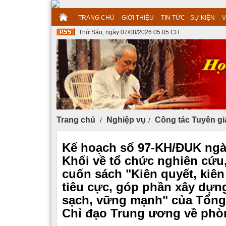
TRANG CHỦ
GIỚI THIỆU
TIN TỨC - SỰ KIỆN
V
Thứ Sáu, ngày 07/08/2026 05:05 CH
Trang chủ
Nghiệp vụ
Công tác Tuyên gi
Kế hoạch số 97-KH/ĐUK ngà
Khối về tổ chức nghiên cứu,
cuốn sách "Kiên quyết, kiên
tiêu cực, góp phần xây dựn
sạch, vững mạnh" của Tổng
Chỉ đạo Trung ương về phò