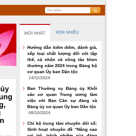
XEM NHIỀU
MỚI NHẤT
Hướng dẫn kiểm điểm, đánh giá,
xếp loại chất lượng đối với tập
thể, cá nhân và công tác khen
thưởng năm 2024 trong Đảng bộ
cơ quan Ủy ban Dân tộc
14/11/2024
 ủy
Ban Thường vụ Đảng ủy Khối
các cơ quan Trung ương làm
dung
việc với Ban Cán sự đảng và
g,
Đảng ủy cơ quan Ủy ban Dân tộc
g
08/10/2024
an
Chi bộ trung tâm chuyển đổi số:
Sinh hoạt chuyên đề “Nâng cao
vai trò, trách nhiệm của đảng