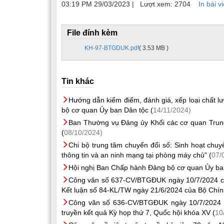
03:19 PM 29/03/2023
|
Lượt xem: 2704
In bài vi
File đính kèm
KH-97-BTGDUK.pdf
( 3.53 MB )
Tin khác
Hướng dẫn kiểm điểm, đánh giá, xếp loại chất l
bộ cơ quan Ủy ban Dân tộc (
14/11/2024)
Ban Thường vụ Đảng ủy Khối các cơ quan Trun
(
08/10/2024)
Chi bộ trung tâm chuyển đổi số: Sinh hoạt chuy
thông tin và an ninh mạng tại phòng máy chủ” (
07/
Hội nghị Ban Chấp hành Đảng bộ cơ quan Ủy ban
Công văn số 637-CV/BTGĐUK ngày 10/7/2024 của
Kết luận số 84-KL/TW ngày 21/6/2024 của Bộ Chính 
Công văn số 636-CV/BTGĐUK ngày 10/7/2024 c
truyền kết quả Kỳ họp thứ 7, Quốc hội khóa XV (
10