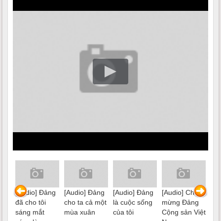
 cờ
[Audio] Đảng
[Audio] Đảng
[Audio] Đảng
[Audio] Chào
[Au
đã cho tôi
cho ta cả một
là cuộc sống
mừng Đảng
Đả
sáng mắt
mùa xuân
của tôi
Cộng sản Việt