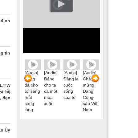
 định
g tin
[Audio]
[Audio]
[Audio]
[Audio]
[Audio]
[Audio]
[Audio]
Lá cờ
Đảng
Đảng
Đảng là
Chào
Lá cờ
Đảng
Đảng
đã cho
cho ta
cuộc
mừng
Đảng
đã cho
KL/TW
tôi sáng
cả một
sống
Đảng
tôi sáng
và hệ
mắt
mùa
của tôi
Cộng
mắt
, đạo
t
sáng
xuân
sản Việt
sáng
lòng
Nam
lòng
an Ủy