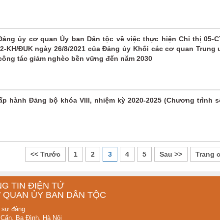
ảng ủy cơ quan Ủy ban Dân tộc về việc thực hiện Chỉ thị 05-
32-KH/ĐUK ngày 26/8/2021 của Đảng ủy Khối các cơ quan Trung
 công tác giảm nghèo bền vững đến năm 2030
p hành Đảng bộ khóa VIII, nhiệm kỳ 2020-2025 (Chương trình s
<< Trước
1
2
3
4
5
Sau >>
Trang 
G TIN ĐIỆN TỬ
 QUAN ỦY BAN DÂN TỘC
 sự đảng
 Cấn, Ba Đình, Hà Nội