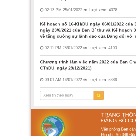
02:13 PM 25/01/2022
Lượt xem: 4078
Kế hoạch số 16-KH/ĐU ngày 06/01/2022 của Đ
ngày 23/6/2021 của Ban Bí thư và Kế hoạch 
về tăng cường sự lãnh đạo của Đảng đối với
02:11 PM 25/01/2022
Lượt xem: 4100
Chương trình làm việc năm 2022 của Ban Chấ
CTr/ĐU, ngày 29/12/2021)
09:01 AM 14/01/2022
Lượt xem: 5386
TRANG THÔN
ĐẢNG BỘ CƠ
Văn phòng Ban cán
Địa chỉ: Số 349 Đội