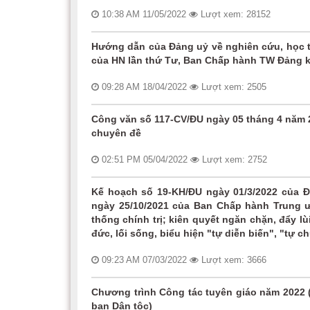
10:38 AM 11/05/2022
Lượt xem: 28152
Hướng dẫn của Đảng uỷ về nghiên cứu, học tập
của HN lần thứ Tư, Ban Chấp hành TW Đảng k
09:28 AM 18/04/2022
Lượt xem: 2505
Công văn số 117-CV/ĐU ngày 05 tháng 4 năm 2
chuyên đề
02:51 PM 05/04/2022
Lượt xem: 2752
Kế hoạch số 19-KH/ĐU ngày 01/3/2022 của Đ
ngày 25/10/2021 của Ban Chấp hành Trung 
thống chính trị; kiên quyết ngăn chặn, đẩy lù
đức, lối sống, biểu hiện "tự diễn biến", "tự 
09:23 AM 07/03/2022
Lượt xem: 3666
Chương trình Công tác tuyên giáo năm 2022 
ban Dân tộc)