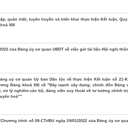
, quán triệt, tuyên truyền và triển khai thực hiện Kết luận, Quy
hoá XIII
022 của Đảng ủy cơ quan UBDT về việc gửi tài liệu Hội nghị thôn
[Audio]
[Audio]
[Audio]
Đảng
Đảng là
Chào
cho ta
cuộc
mừng
ảng uỷ cơ quan Uỷ ban Dân tộc về thực hiện Kết luận số 21-
cả một
sống
Đảng
ương Đảng khoá XIII về "Đẩy mạnh xây dựng, chỉnh đốn Đảng 
mùa
của tôi
Cộng
i, xử lý nghiêm cán bộ, đảng viên suy thoái về tư tưởng chính trị
xuân
sản Việ
chuyển hoá""
Nam
(Chương trình số 09-CTr/ĐU ngày 24/01/2022 của Đảng ủy cơ qu