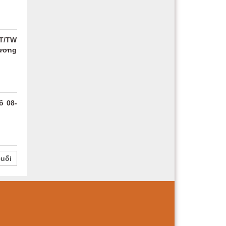
CT/TW
 ương
ố 08-
cuối