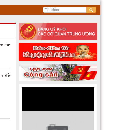
eo tư
ên đề