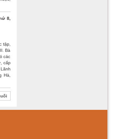
hứ 8,
c tập,
II. Bà
ó các
, cấp
 Lãnh
g Hà,
cuối