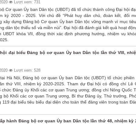
/2020
Lượt xem: 731
bộ Cơ quan Ủy ban Dân tộc (UBDT) đã tổ chức thành công Đại hội đại
iệm kỳ 2020 - 2025. Với chủ đề “Phát huy dân chủ, đoàn kết, đổi mớ
g xây dựng Đảng bộ Cơ quan Ủy ban Dân tộc vững mạnh vì mục tiêu
ng dân tộc thiểu số và miền núi”. Đại hội đã đánh giá kết quả hoạt độ
 UBDT khóa VII, đồng thời xác định phương hướng, nhiệm vụ khóa 
2025.
i hội đại biểu Đảng bộ cơ quan Ủy ban Dân tộc lần thứ VIII, nhi
/2020
Lượt xem: 528
[Audio]
[Audio]
[Audio]
 tại Hà Nội, Đảng bộ cơ quan Ủy ban Dân tộc (UBDT) tổ chức phiên t
Đảng
Đảng là
Chào
 lần thứ VIII, nhiệm kỳ 2020-2025. Tham dự Đại hội có đồng chí Lê 
cho ta
cuộc
mừng
 chức Đảng ủy Khối các cơ quan Trung ương; đồng chí Nông Quốc T
cả một
sống
Đảng
 bộ Khối các cơ quan Trung ương, Bí thư Đảng ủy, Thứ trưởng, Ph
mùa
của tôi
Cộng
19 đại biểu tiêu biểu đại diện cho toàn thể đảng viên trong toàn Đ
xuân
sản Việ
Nam
ấp hành Đảng bộ cơ quan Ủy ban Dân tộc lần thứ 48, nhiệm kỳ 