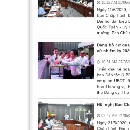
11:12 AM 11/06/
Ngày 11/6/2020, 
Ban Chấp hành lầ
Đại hội đại biểu
Quốc Tuấn - Ủy 
trưởng, Phó Chủ n
Đảng bộ cơ quan
cử nhiệm kỳ 202
10:51 AM 27/05
Triển khai Kế ho
ban Dân tộc (UBD
cơ quan UBDT tổ 
Ban Thường vụ, B
thư Đảng ủy, Thứ
Hội nghị Ban Ch
02:47 PM 21/05
Ngày 21/5/2020, 
Chấp hành Đảng b