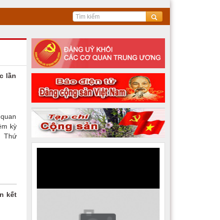
c lần
 quan
ệm kỳ
, Thứ
n kết