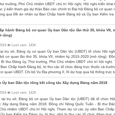
hứ trưởng, Phó Chủ nhiệm UBDT chủ trì Hội nghị. Hội nghị triển khai
các ý kiến tham gia dự thảo Báo cáo chính trị Đại hội Đảng bộ cơ quan
hông qua Đề án nhân sự Ban Chấp hành Đảng bộ và Ủy ban Kiểm tra
ấp hành Đảng bộ cơ quan Ủy ban Dân tộc lần thứ 35, khóa VII, 
ở rộng)
/2019
Lượt xem: 1434
tại trụ sở, Đảng ủy cơ quan Ủy ban Dân tộc (UBDT) tổ chức Hội ngh
ộ cơ quan lần thứ 35, khóa VII, nhiệm kỳ 2015-2020 (mở rộng). Đồn
Bí thư Đảng ủy, Thứ trưởng, Phó Chủ nhiệm UBDT chủ trì hội nghị.
 Ban Chấp hành Đảng bộ, bí thư các tổ chức đảng trực thuộc và trưở
cơ quan UBDT. Chi bộ Vụ Địa phương II, III dự họp qua hệ thống trực t
 Ủy ban Dân tộc tổng kết công tác Xây dựng Đảng năm 2018
/2019
Lượt xem: 1429
 tại trụ sở, Đảng bộ cơ quan Ủy ban Dân tộc (UBDT) đã tổ chức Hội
ác Xây dựng Đảng năm 2018. Đồng chí Nông Quốc Tuấn - Bí thư Đản
Chủ nhiệm UBDT chủ trì Hội nghị. Tham dự có các ủy viên Ban Chấp
Ủy ban Kiểm tra Đảng ủy, bí thư, phó bí thư các tổ chức đảng trực 