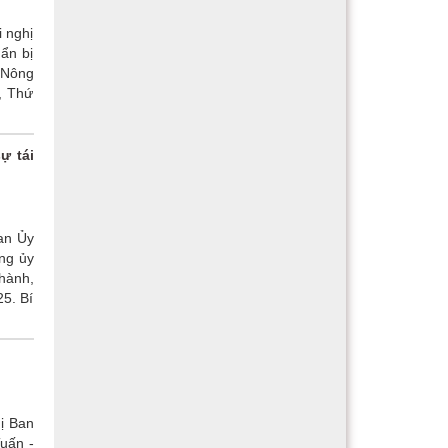
 nghị
ẩn bị
 Nông
, Thứ
ự tái
an Ủy
ng ủy
hành,
5. Bí
ị Ban
uấn -