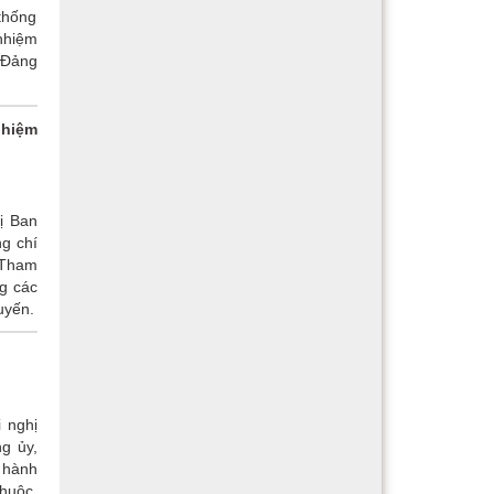
 thống
 nhiệm
 Đảng
nhiệm
ị Ban
g chí
 Tham
ng các
uyến.
 nghị
g ủy,
 hành
thuộc,