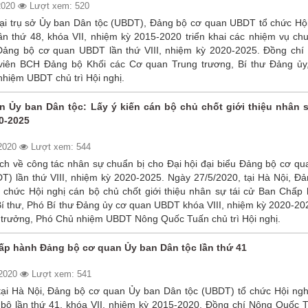
2020
Lượt xem: 520
tại trụ sở Ủy ban Dân tộc (UBDT), Đảng bộ cơ quan UBDT tổ chức Hội
n thứ 48, khóa VII, nhiệm kỳ 2015-2020 triển khai các nhiệm vụ chu
 Đảng bộ cơ quan UBDT lần thứ VIII, nhiệm kỳ 2020-2025. Đồng chí
viên BCH Đảng bộ Khối các Cơ quan Trung trương, Bí thư Đảng ủy
hiệm UBDT chủ trì Hội nghị.
 Ủy ban Dân tộc: Lấy ý kiến cán bộ chủ chốt giới thiệu nhân s
0-2025
/2020
Lượt xem: 544
ạch về công tác nhân sự chuẩn bị cho Đại hội đại biểu Đảng bộ cơ qu
T) lần thứ VIII, nhiệm kỳ 2020-2025. Ngày 27/5/2020, tại Hà Nội, Đả
chức Hội nghị cán bộ chủ chốt giới thiệu nhân sự tái cử Ban Chấp 
í thư, Phó Bí thư Đảng ủy cơ quan UBDT khóa VIII, nhiệm kỳ 2020-202
 trưởng, Phó Chủ nhiệm UBDT Nông Quốc Tuấn chủ trì Hội nghị.
ấp hành Đảng bộ cơ quan Ủy ban Dân tộc lần thứ 41
/2020
Lượt xem: 541
tại Hà Nội, Đảng bộ cơ quan Ủy ban Dân tộc (UBDT) tổ chức Hội ngh
ộ lần thứ 41, khóa VII, nhiệm kỳ 2015-2020. Đồng chí Nông Quốc T