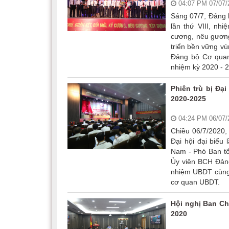
04:07 PM 07/07
Sáng 07/7, Đảng 
lần thứ VIII, nh
cương, nêu gươn
triển bền vững vù
Đảng bộ Cơ quan
nhiệm kỳ 2020 - 
Phiên trù bị Đạ
2020-2025
04:24 PM 06/07
Chiều 06/7/2020,
Đại hội đại biểu
Nam - Phó Ban tổ
Ủy viên BCH Đảng
nhiệm UBDT cùng 1
cơ quan UBDT.
Hội nghị Ban Ch
2020