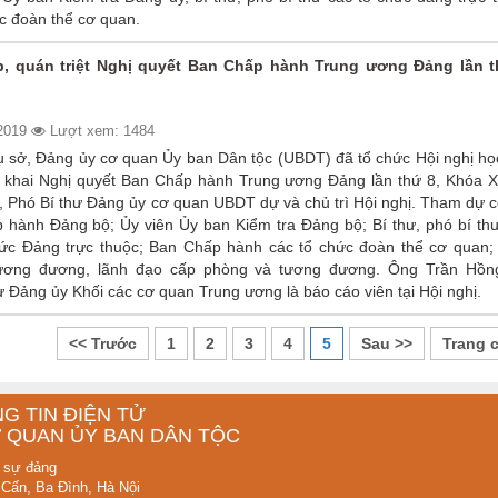
c đoàn thể cơ quan.
p, quán triệt Nghị quyết Ban Chấp hành Trung ương Đảng lần t
/2019
Lượt xem: 1484
rụ sở, Đảng ủy cơ quan Ủy ban Dân tộc (UBDT) đã tổ chức Hội nghị họ
ển khai Nghị quyết Ban Chấp hành Trung ương Đảng lần thứ 8, Khóa X
 Phó Bí thư Đảng ủy cơ quan UBDT dự và chủ trì Hội nghị. Tham dự c
 hành Đảng bộ; Ủy viên Ủy ban Kiểm tra Đảng bộ; Bí thư, phó bí thư
hức Đảng trực thuộc; Ban Chấp hành các tổ chức đoàn thể cơ quan;
ương đương, lãnh đạo cấp phòng và tương đương. Ông Trần Hồn
 Đảng ủy Khối các cơ quan Trung ương là báo cáo viên tại Hội nghị.
<< Trước
1
2
3
4
5
Sau >>
Trang 
G TIN ĐIỆN TỬ
 QUAN ỦY BAN DÂN TỘC
 sự đảng
 Cấn, Ba Đình, Hà Nội