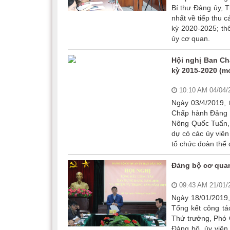
Bí thư Đảng ủy, T
nhất về tiếp thu 
kỳ 2020-2025; t
ủy cơ quan.
Hội nghị Ban Ch
kỳ 2015-2020 (m
10:10 AM 04/04
Ngày 03/4/2019, 
Chấp hành Đảng b
Nông Quốc Tuấn, 
dự có các ủy viên
tổ chức đoàn thể 
Đảng bộ cơ quan
09:43 AM 21/01
Ngày 18/01/2019,
Tổng kết công t
Thứ trưởng, Phó 
Đảng bộ, ủy viên 