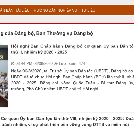
ĂN BẢN, TÀI LIỆU
HƯỚNG DẪN NGHIỆP VỤ
TƯ LIỆU
ng của Đảng bộ, Ban Thường vụ Đảng bộ
Hội nghị Ban Chấp hành Đảng bộ cơ quan Ủy ban Dân tộ
thứ II, nhiệm kỳ 2020 - 2025
08:44 PM 06/08/2020
Lượt xem: 474
Ngày 06/8/2020, tại Trụ sở Ủy ban Dân tộc (UBDT), Đảng bộ cơ
UBDT đã tổ chức Hội nghị Ban Chấp hành (BCH) lần thứ II, nhi
2020 - 2025. Đồng chí Nông Quốc Tuấn - Bí thư Đảng ủy
trưởng, Phó Chủ nhiệm UBDT chủ trì Hội nghị.
 Cơ quan Ủy ban Dân tộc lần thứ VIII, nhiệm kỳ 2020 - 2025: Đoà
 trách nhiệm, vì sự phát triển bền vững vùng DTTS và miền núi