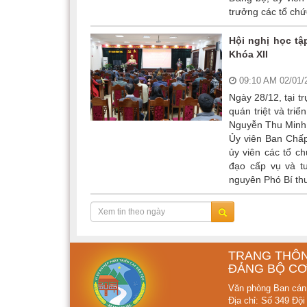
trưởng các tổ chứ
Hội nghị học tậ
Khóa XII
09:10 AM 02/01
Ngày 28/12, tại t
quán triệt và tri
Nguyễn Thu Minh,
Ủy viên Ban Chấp
ủy viên các tổ c
đạo cấp vụ và t
nguyên Phó Bí thư
TRANG THÔN
ĐẢNG BỘ CƠ
Văn phòng Ban cán
Địa chỉ: Số 349 Đội