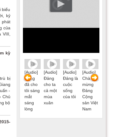
 biểu
i, kỷ
 phát
ng của
VIII,
ệm kỳ
[Audio]
[Audio]
[Audio]
[Audio]
[Audio]
[Audio]
[Audio]
rù bị
Lá cờ
Đảng
Đảng
Đảng là
Chào
Lá cờ
Đảng
Giang
Đảng
đã cho
cho ta
cuộc
mừng
Đảng
đã cho
uấn -
tôi sáng
cả một
sống
Đảng
tôi sáng
ó Chủ
mắt
mùa
của tôi
Cộng
mắt
ảng bộ
t
sáng
xuân
sản Việt
sáng
lòng
Nam
lòng
2015-