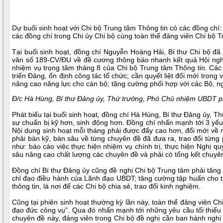
Dự buổi sinh hoạt với Chi bộ Trung tâm Thông tin có các đồng c
các đồng chí trong Chi ủy Chi bộ cùng toàn thể đảng viên Chi bộ 
Tại buổi sinh hoạt, đồng chí Nguyễn Hoàng Hải, Bí thư Chi bộ 
văn số 189-CV/ĐU về đề cương thông báo nhanh kết quả Hội ngh
nhiệm vụ trọng tâm tháng 8 của Chi bộ Trung tâm Thông tin. Các
triển Đảng, ổn định công tác tổ chức; cần quyết liệt đổi mới tro
nâng cao năng lực cho cán bộ; tăng cường phối hợp với các Bộ, ng
Đ/c Hà Hùng, Bí thư Đảng ủy, Thứ trưởng, Phó Chủ nhiệm UBDT phá
Phát biểu tại buổi sinh hoạt, đồng chí Hà Hùng, Bí thư Đảng ủy, 
sự chuẩn bị kỹ hơn, sinh động hơn. Đồng chí nhấn mạnh tới 3 yếu t
Nội dung sinh hoạt mỗi tháng phải được đẩy cao hơn, đổi mới về 
phải bàn kỹ, bàn sâu về từng chuyên đề đã đưa ra, trao đổi từng
như: báo cáo việc thực hiện nhiệm vụ chính trị, thực hiện Nghị qu
sâu nâng cao chất lượng các chuyên đề và phải có tổng kết chuyê
Đồng chí Bí thư Đảng ủy cũng đề nghị Chi bộ Trung tâm phải tăng
chỉ đạo điều hành của Lãnh đạo UBDT; tăng cường tập huấn cho t
thông tin, là nơi để các Chi bộ chia sẻ, trao đổi kinh nghiệm.
Cũng tại phiên sinh hoạt thường kỳ lần này, toàn thể đảng viên 
đạo đức công vụ”. Qua đó nhấn mạnh tới những yêu cầu tối thiểu 
chuyên đề này, đảng viên trong Chi bộ đề nghị cần ban hành nghị