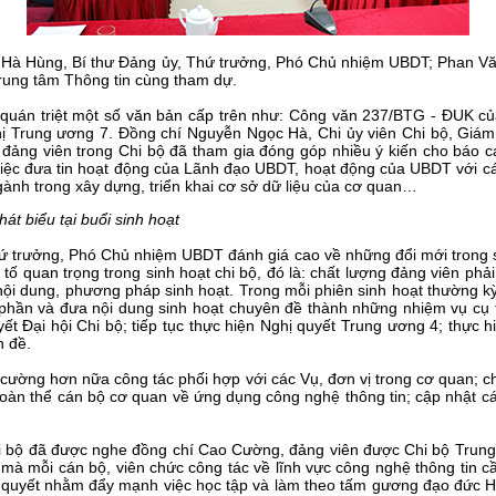
hí: Hà Hùng, Bí thư Đảng ủy, Thứ trưởng, Phó Chủ nhiệm UBDT; Phan
Trung tâm Thông tin cùng tham dự.
đã quán triệt một số văn bản cấp trên như: Công văn 237/BTG - ĐUK 
ị Trung ương 7. Đồng chí Nguyễn Ngọc Hà, Chi ủy viên Chi bộ, Giám
 đảng viên trong Chi bộ đã tham gia đóng góp nhiều ý kiến cho báo 
ng việc đưa tin hoạt động của Lãnh đạo UBDT, hoạt động của UBDT với c
ành trong xây dựng, triển khai cơ sở dữ liệu của cơ quan…
t biểu tại buổi sinh hoạt
Thứ trưởng, Phó Chủ nhiệm UBDT đánh giá cao về những đổi mới trong s
ố quan trọng trong sinh hoạt chi bộ, đó là: chất lượng đảng viên phải 
nội dung, phương pháp sinh hoạt. Trong mỗi phiên sinh hoạt thường kỳ
 phần và đưa nội dung sinh hoạt chuyên đề thành những nhiệm vụ cụ t
yết Đại hội Chi bộ; tiếp tục thực hiện Nghị quyết Trung ương 4; thực
n đề.
 cường hơn nữa công tác phối hợp với các Vụ, đơn vị trong cơ quan; c
oàn thể cán bộ cơ quan về ứng dụng công nghệ thông tin; cập nhật 
Chi bộ đã được nghe đồng chí Cao Cường, đảng viên được Chi bộ Trun
mà mỗi cán bộ, viên chức công tác về lĩnh vực công nghệ thông tin c
 quyết nhằm đẩy mạnh việc học tập và làm theo tấm gương đạo đức Hồ