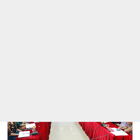
về đẩy mạnh việc học tập và làm theo tấm gương đạo 
ng tâm Thông tin đã tổ chức sinh hoạt Chi bộ thường kỳ đánh gi
làm theo tấm gương đạo đức Hồ Chí Minh.