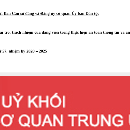
ới Ban Cán sự đảng và Đảng ủy cơ quan Ủy ban Dân tộc
ai trò, trách nhiệm của đảng viên trong thực hiện an toàn thông tin và 
 57, nhiệm kỳ 2020 – 2025