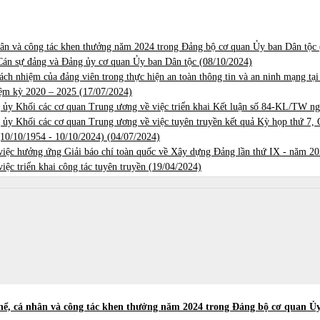
nhân và công tác khen thưởng năm 2024 trong Đảng bộ cơ quan Ủy ban Dân tộc 
án sự đảng và Đảng ủy cơ quan Ủy ban Dân tộc (
08/10/2024)
rách nhiệm của đảng viên trong thực hiện an toàn thông tin và an ninh mạng tạ
ệm kỳ 2020 – 2025 (
17/07/2024)
Khối các cơ quan Trung ương về việc triển khai Kết luận số 84-KL/TW ngà
 Khối các cơ quan Trung ương về việc tuyên truyền kết quả Kỳ họp thứ 7, 
10/10/1954 - 10/10/2024) (
04/07/2024)
ệc hưởng ứng Giải báo chí toàn quốc về Xây dựng Đảng lần thứ IX - năm 20
 triển khai công tác tuyên truyền (
19/04/2024)
 thể, cá nhân và công tác khen thưởng năm 2024 trong Đảng bộ cơ quan Ủ