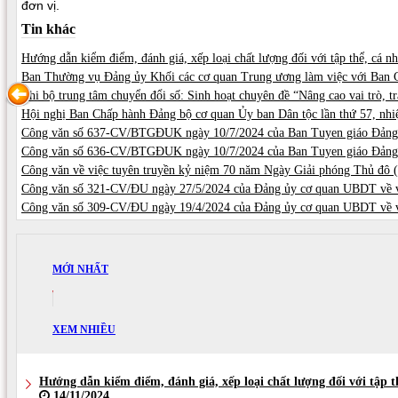
đơn vị.
Tin khác
Hướng dẫn kiểm điểm, đánh giá, xếp loại chất lượng đối với tập thể, cá 
Ban Thường vụ Đảng ủy Khối các cơ quan Trung ương làm việc với Ban C
Chi bộ trung tâm chuyển đổi số: Sinh hoạt chuyên đề “Nâng cao vai trò, t
Hội nghị Ban Chấp hành Đảng bộ cơ quan Ủy ban Dân tộc lần thứ 57, nhi
Công văn số 637-CV/BTGĐUK ngày 10/7/2024 của Ban Tuyen giáo Đảng ủy 
Công văn số 636-CV/BTGĐUK ngày 10/7/2024 của Ban Tuyen giáo Đảng ủy
Công văn về việc tuyên truyền kỷ niệm 70 năm Ngày Giải phóng Thủ đô (
Công văn số 321-CV/ĐU ngày 27/5/2024 của Đảng ủy cơ quan UBDT về vi
Công văn số 309-CV/ĐU ngày 19/4/2024 của Đảng ủy cơ quan UBDT về việc
MỚI NHẤT
XEM NHIỀU
Hướng dẫn kiểm điểm, đánh giá, xếp loại chất lượng đối với tập
14/11/2024