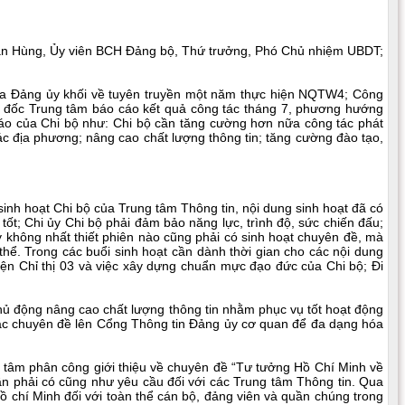
 Văn Hùng, Ủy viên BCH Đảng bộ, Thứ trưởng, Phó Chủ nhiệm UBDT;
của Đảng ủy khối về tuyên truyền một năm thực hiện NQTW4; Công
 đốc Trung tâm báo cáo kết quả công tác tháng 7, phương hướng
cáo của Chi bộ như: Chi bộ cần tăng cường hơn nữa công tác phát
ác địa phương; nâng cao chất lượng thông tin; tăng cường đào tạo,
inh hoạt Chi bộ của Trung tâm Thông tin, nội dung sinh hoạt đã có
tốt; Chi ủy Chi bộ phải đảm bảo năng lực, trình độ, sức chiến đấu;
 không nhất thiết phiên nào cũng phải có sinh hoạt chuyên đề, mà
hể. Trong các buổi sinh hoạt cần dành thời gian cho các nội dung
 hiện Chỉ thị 03 và việc xây dựng chuẩn mực đạo đức của Chi bộ; Đi
hủ động nâng cao chất lượng thông tin nhằm phục vụ tốt hoạt động
các chuyên đề lên Cổng Thông tin Đảng ủy cơ quan để đa dạng hóa
g tâm phân công giới thiệu về chuyên đề “Tư tưởng Hồ Chí Minh về
ần phải có cũng như yêu cầu đối với các Trung tâm Thông tin. Qua
 chí Minh đối với toàn thể cán bộ, đảng viên và quần chúng trong