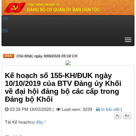
VN
|
EN
Tog
navi
Chủ Nhật, ngày 9/08/2026 05:18 CH
Kế hoạch số 155-KH/ĐUK ngày
10/10/2019 của BTV Đảng ủy Khối
về đại hội đảng bộ các cấp trong
Đảng bộ Khối
03:26 PM 18/02/2020
|
Lượt xem: 3239
In bài viết
|
A-
A+
Tải Kế hoạch
tại đây !