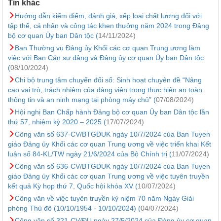
Tin khác
Hướng dẫn kiểm điểm, đánh giá, xếp loại chất lượng đối với
tập thể, cá nhân và công tác khen thưởng năm 2024 trong Đảng
bộ cơ quan Ủy ban Dân tộc (
14/11/2024)
Ban Thường vụ Đảng ủy Khối các cơ quan Trung ương làm
việc với Ban Cán sự đảng và Đảng ủy cơ quan Ủy ban Dân tộc
(
08/10/2024)
Chi bộ trung tâm chuyển đổi số: Sinh hoạt chuyên đề “Nâng
cao vai trò, trách nhiệm của đảng viên trong thực hiện an toàn
thông tin và an ninh mạng tại phòng máy chủ” (
07/08/2024)
Hội nghị Ban Chấp hành Đảng bộ cơ quan Ủy ban Dân tộc lần
thứ 57, nhiệm kỳ 2020 – 2025 (
17/07/2024)
Công văn số 637-CV/BTGĐUK ngày 10/7/2024 của Ban Tuyen
giáo Đảng ủy Khối các cơ quan Trung ương về việc triển khai Kết
luận số 84-KL/TW ngày 21/6/2024 của Bộ Chính trị (
11/07/2024)
Công văn số 636-CV/BTGĐUK ngày 10/7/2024 của Ban Tuyen
giáo Đảng ủy Khối các cơ quan Trung ương về việc tuyên truyền
kết quả Kỳ họp thứ 7, Quốc hội khóa XV (
10/07/2024)
Công văn về việc tuyên truyền kỷ niệm 70 năm Ngày Giải
phóng Thủ đô (10/10/1954 - 10/10/2024) (
04/07/2024)
Công văn số 321-CV/ĐU ngày 27/5/2024 của Đảng ủy cơ quan