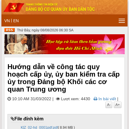
|
VN
EN
Tog
navi
Thứ Bảy, ngày 08/08/2026 06:30 SA
Hướng dẫn về công tác quy
hoạch cấp ủy, ủy ban kiểm tra cấp
ủy trong Đảng bộ Khối các cơ
quan Trung ương
10:10 AM 31/03/2022
|
Lượt xem: 4430
In bài viết
|
A-
A+
File đính kèm
K[Z_02-hd_0001pdf.pdf
( 8.94 MB )