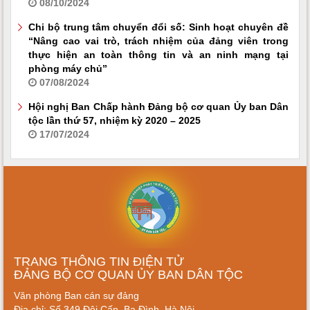
08/10/2024
Chi bộ trung tâm chuyển đổi số: Sinh hoạt chuyên đề
“Nâng cao vai trò, trách nhiệm của đảng viên trong
thực hiện an toàn thông tin và an ninh mạng tại
phòng máy chủ”
07/08/2024
Hội nghị Ban Chấp hành Đảng bộ cơ quan Ủy ban Dân
tộc lần thứ 57, nhiệm kỳ 2020 – 2025
17/07/2024
TRANG THÔNG TIN ĐIỆN TỬ
ĐẢNG BỘ CƠ QUAN ỦY BAN DÂN TỘC
Văn phòng Ban cán sự đảng
Địa chỉ: Số 349 Đội Cấn, Ba Đình, Hà Nội