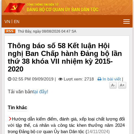
|
VN
EN
Tog
navi
Thứ Bảy, ngày 08/08/2026 04:47 SA
Thông báo số 58 Kết luận Hội
nghị Ban Chấp hành Đảng bộ lần
thứ 38 khóa VII nhiệm kỳ 2015-
2020
02:55 PM 09/09/2019
|
Lượt xem: 2718
In bài viết
|
A-
A+
Tải văn bản
tại đây!
Tin khác
Hướng dẫn kiểm điểm, đánh giá, xếp loại chất lượng đối
với tập thể, cá nhân và công tác khen thưởng năm 2024
trong Đảng bộ cơ quan Ủy ban Dân tộc (
14/11/2024)