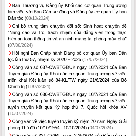
Ban Thường vụ Đảng ủy Khối các cơ quan Trung ương
làm việc với Ban Cán sự đảng và Đảng ủy cơ quan Ủy ban
Dân tộc (
08/10/2024)
Chi bộ trung tâm chuyển đổi số: Sinh hoạt chuyên đề
“Nâng cao vai trò, trách nhiệm của đảng viên trong thực
hiện an toàn thông tin và an ninh mạng tại phòng máy chủ”
(
07/08/2024)
Hội nghị Ban Chấp hành Đảng bộ cơ quan Ủy ban Dân
tộc lần thứ 57, nhiệm kỳ 2020 – 2025 (
17/07/2024)
Công văn số 637-CV/BTGĐUK ngày 10/7/2024 của Ban
Tuyen giáo Đảng ủy Khối các cơ quan Trung ương về việc
triển khai Kết luận số 84-KL/TW ngày 21/6/2024 của Bộ
Chính trị (
11/07/2024)
Công văn số 636-CV/BTGĐUK ngày 10/7/2024 của Ban
Tuyen giáo Đảng ủy Khối các cơ quan Trung ương về việc
tuyên truyền kết quả Kỳ họp thứ 7, Quốc hội khóa XV
(
10/07/2024)
Công văn về việc tuyên truyền kỷ niệm 70 năm Ngày Giải
phóng Thủ đô (10/10/1954 - 10/10/2024) (
04/07/2024)
Công văn số 321-CV/ĐU ngày 27/5/2024 của Đảng ủy cơ