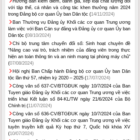
Hướng dẫn kiểm điểm, đánh giá, xếp loại chất lượng đối
với tập thể, cá nhân và công tác khen thưởng năm 2024
trong Đảng bộ cơ quan Ủy ban Dân tộc (
14/11/2024)
Ban Thường vụ Đảng ủy Khối các cơ quan Trung ương
làm việc với Ban Cán sự đảng và Đảng ủy cơ quan Ủy ban
Dân tộc (
08/10/2024)
Chi bộ trung tâm chuyển đổi số: Sinh hoạt chuyên đề
“Nâng cao vai trò, trách nhiệm của đảng viên trong thực
hiện an toàn thông tin và an ninh mạng tại phòng máy chủ”
(
07/08/2024)
Hội nghị Ban Chấp hành Đảng bộ cơ quan Ủy ban Dân
tộc lần thứ 57, nhiệm kỳ 2020 – 2025 (
17/07/2024)
Công văn số 637-CV/BTGĐUK ngày 10/7/2024 của Ban
Tuyen giáo Đảng ủy Khối các cơ quan Trung ương về việc
triển khai Kết luận số 84-KL/TW ngày 21/6/2024 của Bộ
Chính trị (
11/07/2024)
Công văn số 636-CV/BTGĐUK ngày 10/7/2024 của Ban
Tuyen giáo Đảng ủy Khối các cơ quan Trung ương về việc
tuyên truyền kết quả Kỳ họp thứ 7, Quốc hội khóa XV
(
10/07/2024)