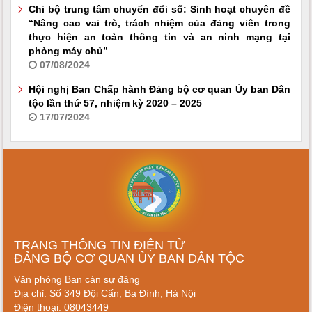
Chi bộ trung tâm chuyển đổi số: Sinh hoạt chuyên đề
“Nâng cao vai trò, trách nhiệm của đảng viên trong
thực hiện an toàn thông tin và an ninh mạng tại
phòng máy chủ”
07/08/2024
Hội nghị Ban Chấp hành Đảng bộ cơ quan Ủy ban Dân
tộc lần thứ 57, nhiệm kỳ 2020 – 2025
17/07/2024
TRANG THÔNG TIN ĐIỆN TỬ
ĐẢNG BỘ CƠ QUAN ỦY BAN DÂN TỘC
Văn phòng Ban cán sự đảng
Địa chỉ: Số 349 Đội Cấn, Ba Đình, Hà Nội
Điện thoại: 08043449