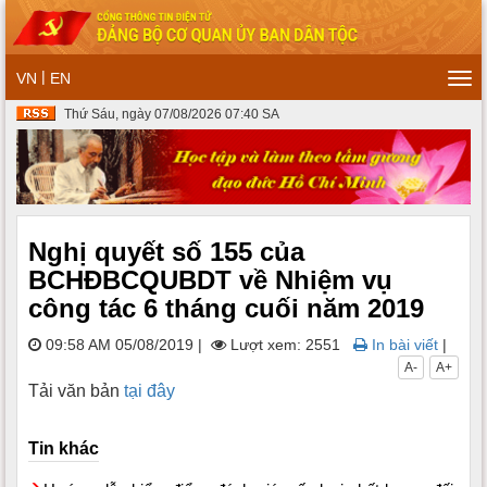
|
VN
EN
Tog
navi
Thứ Sáu, ngày 07/08/2026 07:40 SA
Nghị quyết số 155 của
BCHĐBCQUBDT về Nhiệm vụ
công tác 6 tháng cuối năm 2019
09:58 AM 05/08/2019
|
Lượt xem: 2551
In bài viết
|
A-
A+
Tải văn bản
tại đây
Tin khác