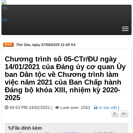
VN
|
EN
Tog
navi
Thứ Sáu, ngày 07/08/2026 11:48 SA
Chương trình số 05-CTr/ĐU ngày
14/01/2021 của Đảng ủy cơ quan Ủy
ban Dân tộc về Chương trình làm
việc năm 2021 của Ban Chấp hành
Đảng bộ khóa XIII, nhiệm kỳ 2020-
2025
04:53 PM 24/02/2021
|
Lượt xem: 2262
In bài viết
|
A-
A+
File đính kèm