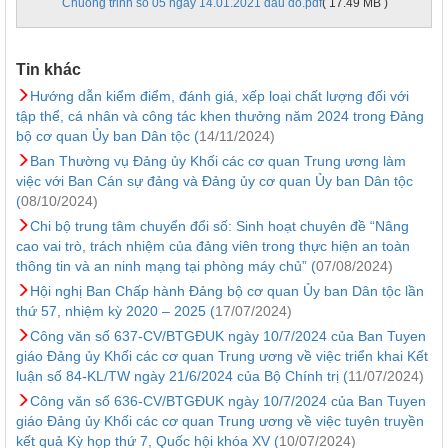
Chuong trinh so 05 ngay 14.01.2021 dau do.pdf
( 17.49 MB )
Tin khác
Hướng dẫn kiểm điểm, đánh giá, xếp loại chất lượng đối với
tập thể, cá nhân và công tác khen thưởng năm 2024 trong Đảng
bộ cơ quan Ủy ban Dân tộc (
14/11/2024)
Ban Thường vụ Đảng ủy Khối các cơ quan Trung ương làm
việc với Ban Cán sự đảng và Đảng ủy cơ quan Ủy ban Dân tộc
(
08/10/2024)
Chi bộ trung tâm chuyển đổi số: Sinh hoạt chuyên đề “Nâng
cao vai trò, trách nhiệm của đảng viên trong thực hiện an toàn
thông tin và an ninh mạng tại phòng máy chủ” (
07/08/2024)
Hội nghị Ban Chấp hành Đảng bộ cơ quan Ủy ban Dân tộc lần
thứ 57, nhiệm kỳ 2020 – 2025 (
17/07/2024)
Công văn số 637-CV/BTGĐUK ngày 10/7/2024 của Ban Tuyen
giáo Đảng ủy Khối các cơ quan Trung ương về việc triển khai Kết
luận số 84-KL/TW ngày 21/6/2024 của Bộ Chính trị (
11/07/2024)
Công văn số 636-CV/BTGĐUK ngày 10/7/2024 của Ban Tuyen
giáo Đảng ủy Khối các cơ quan Trung ương về việc tuyên truyền
kết quả Kỳ họp thứ 7, Quốc hội khóa XV (
10/07/2024)