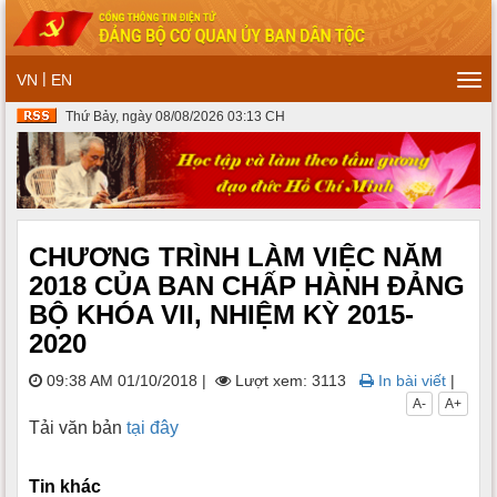
|
VN
EN
Tog
navi
Thứ Bảy, ngày 08/08/2026 03:13 CH
CHƯƠNG TRÌNH LÀM VIỆC NĂM
2018 CỦA BAN CHẤP HÀNH ĐẢNG
BỘ KHÓA VII, NHIỆM KỲ 2015-
2020
09:38 AM 01/10/2018
|
Lượt xem: 3113
In bài viết
|
A-
A+
Tải văn bản
tại đây
Tin khác