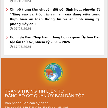
08/10/2024
Chi bộ trung tâm chuyển đổi số: Sinh hoạt chuyên đề
“Nâng cao vai trò, trách nhiệm của đảng viên trong
thực hiện an toàn thông tin và an ninh mạng tại
phòng máy chủ”
07/08/2024
Hội nghị Ban Chấp hành Đảng bộ cơ quan Ủy ban Dân
tộc lần thứ 57, nhiệm kỳ 2020 – 2025
17/07/2024
TRANG THÔNG TIN ĐIỆN TỬ
ĐẢNG BỘ CƠ QUAN ỦY BAN DÂN TỘC
Văn phòng Ban cán sự đảng
Địa chỉ: Số 349 Đội Cấn, Ba Đình, Hà Nội