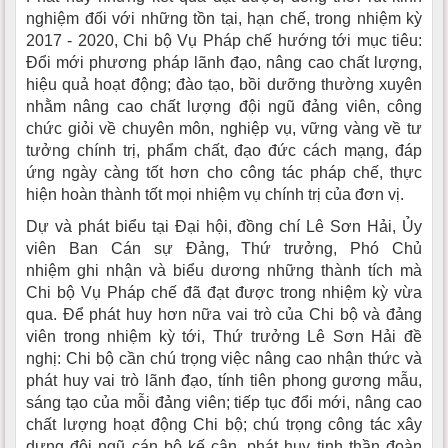
nghiệm đối với những tồn tại, hạn chế, trong nhiệm kỳ
2017 - 2020, Chi bộ Vụ Pháp chế hướng tới mục tiêu:
Đổi mới phương pháp lãnh đạo, nâng cao chất lượng,
hiệu quả hoạt động; đào tạo, bồi dưỡng thường xuyên
nhằm nâng cao chất lượng đội ngũ đảng viên, công
chức giỏi về chuyên môn, nghiệp vụ, vững vàng về tư
tưởng chính trị, phẩm chất, đạo đức cách mạng, đáp
ứng ngày càng tốt hơn cho công tác pháp chế, thực
hiện hoàn thành tốt mọi nhiệm vụ chính trị của đơn vị.
Dự và phát biểu tại Đại hội, đồng chí Lê Sơn Hải, Ủy
viên Ban Cán sự Đảng, Thứ trưởng, Phó Chủ
nhiệm ghi nhận và biểu dương những thành tích mà
Chi bộ Vụ Pháp chế đã đạt được trong nhiệm kỳ vừa
qua. Để phát huy hơn nữa vai trò của Chi bộ và đảng
viên trong nhiệm kỳ tới, Thứ trưởng Lê Sơn Hải đề
nghị: Chi bộ cần chú trọng việc nâng cao nhận thức và
phát huy vai trò lãnh đạo, tính tiên phong gương mẫu,
sáng tạo của mỗi đảng viên; tiếp tục đổi mới, nâng cao
chất lượng hoạt động Chi bộ; chú trọng công tác xây
dựng đội ngũ cán bộ kế cận, phát huy tinh thần đoàn