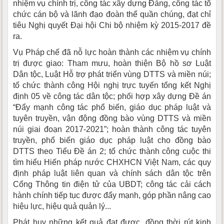
nhiệm vụ chính trị, công tác xây dựng Đảng, công tác tổ
chức cán bộ và lãnh đạo đoàn thể quần chúng, đạt chỉ
tiêu Nghị quyết Đại hội Chi bộ nhiệm kỳ 2015-2017 đề
ra.
Vụ Pháp chế đã nỗ lực hoàn thành các nhiệm vụ chính
trị được giao: Tham mưu, hoàn thiện Bộ hồ sơ Luật
Dân tộc, Luật Hỗ trợ phát triển vùng DTTS và miền núi;
tổ chức thành công Hội nghị trực tuyến tổng kết Nghị
định 05 về công tác dân tộc; phối hợp xây dựng Đề án
“Đẩy mạnh công tác phổ biến, giáo dục pháp luật và
tuyên truyền, vận động đồng bào vùng DTTS và miền
núi giai đoạn 2017-2021”; hoàn thành công tác tuyên
truyền, phổ biến giáo dục pháp luật cho đồng bào
DTTS theo Tiểu Đề án 2; tổ chức thành công cuộc thi
tìm hiểu Hiến pháp nước CHXHCN Việt Nam, các quy
định pháp luật liên quan và chính sách dân tộc trên
Cổng Thông tin điện tử của UBDT; công tác cải cách
hành chính tiếp tục được đẩy mạnh, góp phần nâng cao
hiệu lực, hiệu quả quản lý...
Phát huy những kết quả đạt được, đồng thời rút kinh