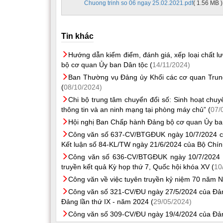
Chuong trinh so 06 ngay 25.02.2021.pdf
( 1.56 MB )
Tin khác
Hướng dẫn kiểm điểm, đánh giá, xếp loại chất l
bộ cơ quan Ủy ban Dân tộc (
14/11/2024)
Ban Thường vụ Đảng ủy Khối các cơ quan Trun
(
08/10/2024)
Chi bộ trung tâm chuyển đổi số: Sinh hoạt chuy
thông tin và an ninh mạng tại phòng máy chủ” (
07/
Hội nghị Ban Chấp hành Đảng bộ cơ quan Ủy ban
Công văn số 637-CV/BTGĐUK ngày 10/7/2024 của
Kết luận số 84-KL/TW ngày 21/6/2024 của Bộ Chính 
Công văn số 636-CV/BTGĐUK ngày 10/7/2024 c
truyền kết quả Kỳ họp thứ 7, Quốc hội khóa XV (
10
Công văn về việc tuyên truyền kỷ niệm 70 năm N
Công văn số 321-CV/ĐU ngày 27/5/2024 của Đản
Đảng lần thứ IX - năm 2024 (
29/05/2024)
Công văn số 309-CV/ĐU ngày 19/4/2024 của Đảng 