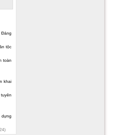
g Đảng
ân tộc
n toàn
n khai
 tuyên
y dựng
24)