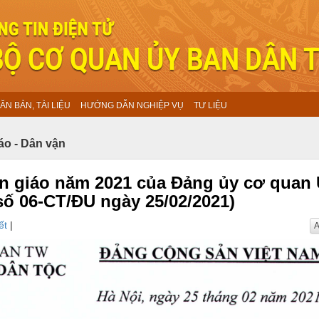
ĂN BẢN, TÀI LIỆU
HƯỚNG DẪN NGHIỆP VỤ
TƯ LIỆU
áo - Dân vận
n giáo năm 2021 của Đảng ủy cơ quan
số 06-CT/ĐU ngày 25/02/2021)
ết
|
A