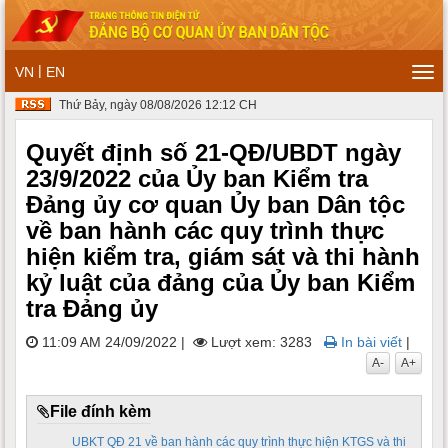
|
VN
EN
Tog
navi
Thứ Bảy, ngày 08/08/2026 12:12 CH
Quyết định số 21-QĐ/UBDT ngày
23/9/2022 của Ủy ban Kiểm tra
Đảng ủy cơ quan Ủy ban Dân tộc
về ban hành các quy trình thực
hiện kiểm tra, giám sát và thi hành
kỷ luật của đảng của Ủy ban Kiểm
tra Đảng ủy
11:09 AM 24/09/2022
|
Lượt xem: 3283
In bài viết
|
A-
A+
File đính kèm
UBKT QĐ 21 về ban hành các quy trình thực hiện KTGS và thi