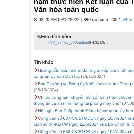
năm thực hiện Kết luận của 
Văn hóa toàn quốc
02:20 PM 09/12/2022
|
Lượt xem: 2052
In 
File đính kèm
FNM_374-cv_0001pdf.pdf
( 4.31 MB )
Tin khác
Hướng dẫn kiểm điểm, đánh giá, xếp loại chất lượ
cơ quan Ủy ban Dân tộc (
14/11/2024)
Ban Thường vụ Đảng ủy Khối các cơ quan Trung ư
(
08/10/2024)
Chi bộ trung tâm chuyển đổi số: Sinh hoạt chuyên 
thông tin và an ninh mạng tại phòng máy chủ” (
07/08
Hội nghị Ban Chấp hành Đảng bộ cơ quan Ủy ban D
Công văn số 637-CV/BTGĐUK ngày 10/7/2024 của B
luận số 84-KL/TW ngày 21/6/2024 của Bộ Chính trị (
Công văn số 636-CV/BTGĐUK ngày 10/7/2024 của B