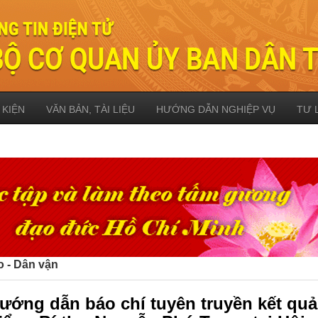
 KIỆN
VĂN BẢN, TÀI LIỆU
HƯỚNG DẪN NGHIỆP VỤ
TƯ 
o - Dân vận
Hướng dẫn báo chí tuyên truyền kết quả