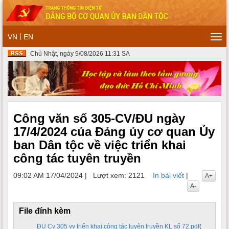
|
VN
EN
Tog
navi
Chủ Nhật, ngày 9/08/2026 11:31 SA
Công văn số 305-CV/ĐU ngày
17/4/2024 của Đảng ủy cơ quan Ủy
ban Dân tộc về việc triển khai
công tác tuyên truyền
09:02 AM 17/04/2024
|
Lượt xem: 2121
In bài viết
|
A+
A-
File đính kèm
ĐU Cv 305 vv triển khai công tác tuyên truyền KL số 72.pdf
(