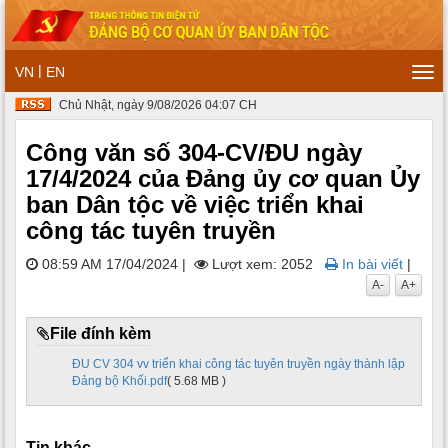
|
VN
EN
Tog
navi
Chủ Nhật, ngày 9/08/2026 04:07 CH
Công văn số 304-CV/ĐU ngày
17/4/2024 của Đảng ủy cơ quan Ủy
ban Dân tộc về việc triển khai
công tác tuyên truyền
08:59 AM 17/04/2024
|
Lượt xem: 2052
In bài viết
|
A-
A+
File đính kèm
ĐU CV 304 vv triển khai công tác tuyên truyền ngày thành lập
Đảng bộ Khối.pdf
( 5.68 MB )
Tin khác