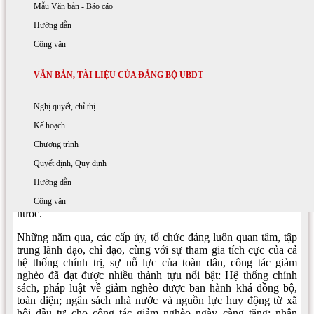
đạo của Đảng đối với công tác giảm nghèo bền
Học tập và làm theo tấm gương đạo đức Hồ Chí Minh
Quyết định - Quy định
Mẫu Văn bản - Báo cáo
vững đến năm 2030
Hướng dẫn
Công văn
02:41 PM 30/06/2021
|
Lượt xem: 3630
In bài viết
|
A+
A-
VĂN BẢN, TÀI LIỆU CỦA ĐẢNG BỘ UBDT
Ảnh minh họa
Nghị quyết, chỉ thị
Kế hoạch
Ngày 23/6, Ban Bí thư đã ban hành Chỉ thị số 05-CT/TW, về
tăng cường sự lãnh đạo của Đảng đối với công tác giảm nghèo
Chương trình
bền vững đến năm 2030. Nội dung cụ thể như sau:
Quyết định, Quy định
Đảng và Nhà nước ta xác định công tác giảm nghèo bền vững
Hướng dẫn
là chủ trương lớn, quan trọng, nhất quán, xuyên suốt trong quá
trình thực hiện công cuộc đổi mới, xây dựng và phát triển đất
Công văn
nước.
Những năm qua, các cấp ủy, tổ chức đảng luôn quan tâm, tập
trung lãnh đạo, chỉ đạo, cùng với sự tham gia tích cực của cả
hệ thống chính trị, sự nỗ lực của toàn dân, công tác giảm
nghèo đã đạt được nhiều thành tựu nổi bật: Hệ thống chính
sách, pháp luật về giảm nghèo được ban hành khá đồng bộ,
toàn diện; ngân sách nhà nước và nguồn lực huy động từ xã
hội đầu tư cho công tác giảm nghèo ngày càng tăng; nhận